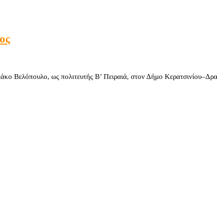
ος
άκο Βελόπουλο, ως πολιτευτής Β’ Πειραιά, στον Δήμο Κερατσινίου–Δραπ