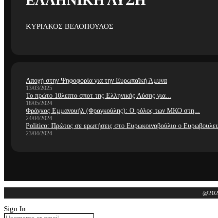
ΕΛΛΗΝΙΚΗ ΛΥΣΗ
ΚΥΡΙΑΚΟΣ ΒΕΛΟΠΟΥΛΟΣ
Αποχή στην Ψηφοφορία για την Ευρωπαϊκή Άμυνα
13/03/2025
Το πρώτο 10λεπτο σποτ της Ελληνικής Λύσης για...
18/05/2024
Φράγκος Εμμανουήλ (Φραγκούλης): Ο ρόλος των ΜΚΟ στη...
24/04/2024
Politico: Πρώτος σε ερωτήσεις στο Ευρωκοινοβούλιο ο Ευρωβουλευ
23/04/2024
@2023
Sign In