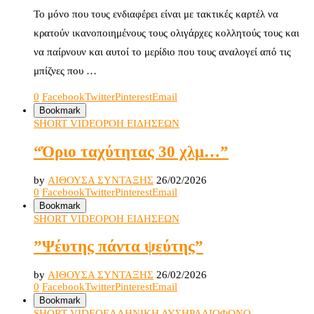
Το μόνο που τους ενδιαφέρει είναι με τακτικές καρτέλ να
κρατούν ικανοποιημένους τους ολιγάρχες κολλητούς τους και
να παίρνουν και αυτοί το μερίδιο που τους αναλογεί από τις
μπίζνες που …
0
Facebook
Twitter
Pinterest
Email
Bookmark
SHORT VIDEO
ΡΟΗ ΕΙΔΗΣΕΩΝ
“Όριο ταχύτητας 30 χλμ…”
by
ΑΙΘΟΥΣΑ ΣΥΝΤΑΞΗΣ
26/02/2026
0
Facebook
Twitter
Pinterest
Email
Bookmark
SHORT VIDEO
ΡΟΗ ΕΙΔΗΣΕΩΝ
”Ψέυτης πάντα ψεύτης”
by
ΑΙΘΟΥΣΑ ΣΥΝΤΑΞΗΣ
26/02/2026
0
Facebook
Twitter
Pinterest
Email
Bookmark
SHORT VIDEO
ΕΛΛΗΝΙΚΗ ΛΥΣΗ
ΡΑΔΙΟΦΩΝΟ