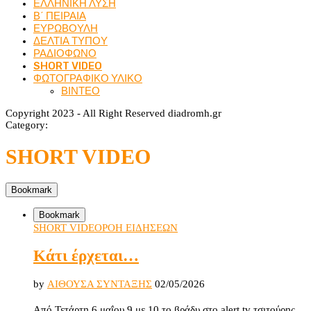
ΕΛΛΗΝΙΚΗ ΛΥΣΗ
Β΄ ΠΕΙΡΑΙΑ
ΕΥΡΩΒΟΥΛΗ
ΔΕΛΤΙΑ ΤΥΠΟΥ
ΡΑΔΙΟΦΩΝΟ
SHORT VIDEO
ΦΩΤΟΓΡΑΦΙΚΟ ΥΛΙΚΟ
ΒΙΝΤΕΟ
Copyright 2023 - All Right Reserved diadromh.gr
Category:
SHORT VIDEO
Bookmark
Bookmark
SHORT VIDEO
ΡΟΗ ΕΙΔΗΣΕΩΝ
Κάτι έρχεται…
by
ΑΙΘΟΥΣΑ ΣΥΝΤΑΞΗΣ
02/05/2026
Από Τετάρτη 6 μαΐου 9 με 10 το βράδυ στο alert tv τσιτούρης