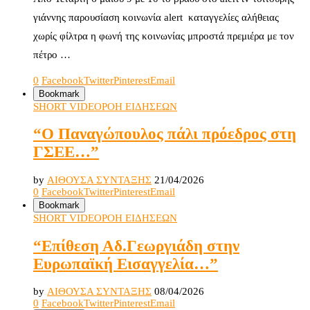
γιάννης παρουσίαση κοινωνία alert καταγγελίες αλήθειας
χωρίς φίλτρα η φωνή της κοινωνίας μπροστά πρεμιέρα με τον
πέτρο …
0
Facebook
Twitter
Pinterest
Email
Bookmark
SHORT VIDEO
ΡΟΗ ΕΙΔΗΣΕΩΝ
“Ο Παναγώπουλος πάλι πρόεδρος στη
ΓΣΕΕ…”
by
ΑΙΘΟΥΣΑ ΣΥΝΤΑΞΗΣ
21/04/2026
0
Facebook
Twitter
Pinterest
Email
Bookmark
SHORT VIDEO
ΡΟΗ ΕΙΔΗΣΕΩΝ
“Επίθεση Αδ.Γεωργιάδη στην
Ευρωπαϊκή Εισαγγελία…”
by
ΑΙΘΟΥΣΑ ΣΥΝΤΑΞΗΣ
08/04/2026
0
Facebook
Twitter
Pinterest
Email