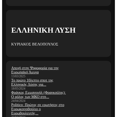
ΕΛΛΗΝΙΚΗ ΛΥΣΗ
ΚΥΡΙΑΚΟΣ ΒΕΛΟΠΟΥΛΟΣ
Αποχή στην Ψηφοφορία για την
Ευρωπαϊκή Άμυνα
13/03/2025
Το πρώτο 10λεπτο σποτ της
Ελληνικής Λύσης για...
18/05/2024
Φράγκος Εμμανουήλ (Φραγκούλης):
Ο ρόλος των ΜΚΟ στη...
24/04/2024
Politico: Πρώτος σε ερωτήσεις στο
Ευρωκοινοβούλιο ο
Ευρωβουλευτής...