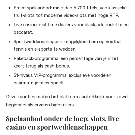
Breed spelaanbod: meer dan 5.700 titels, van klassieke
fruit‑slots tot moderne video‑slots met hoge RTP.
Live casino: real‑time dealers voor blackjack, roulette en
baccarat.
Sportweddenschappen: mogelijkheid om op voetbal,
tennis en e‑sports te wedden.
Rakeback‑programma: een percentage van je inzet
keert terug als cash‑bonus.
51‑nivaus VIP‑programma: exclusieve voordelen
naarmate je meer speelt.
Deze functies maken het platform aantrekkelijk voor zowel
beginners als ervaren high rollers.
Spelaanbod onder de loep: slots, live
casino en sportweddenschappen