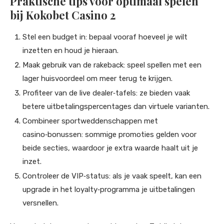
Praktische tips voor optimaal spelen
bij Kokobet Casino 2
Stel een budget in: bepaal vooraf hoeveel je wilt
inzetten en houd je hieraan.
Maak gebruik van de rakeback: speel spellen met een
lager huisvoordeel om meer terug te krijgen.
Profiteer van de live dealer‑tafels: ze bieden vaak
betere uitbetalingspercentages dan virtuele varianten.
Combineer sportweddenschappen met
casino‑bonussen: sommige promoties gelden voor
beide secties, waardoor je extra waarde haalt uit je
inzet.
Controleer de VIP‑status: als je vaak speelt, kan een
upgrade in het loyalty‑programma je uitbetalingen
versnellen.