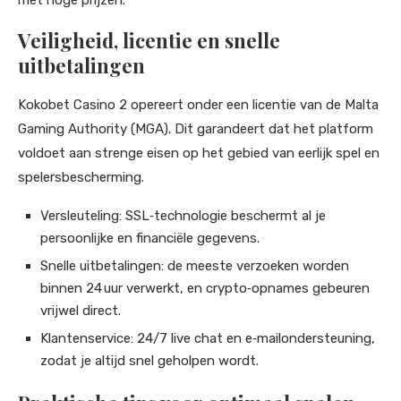
met hoge prijzen.
Veiligheid, licentie en snelle
uitbetalingen
Kokobet Casino 2 opereert onder een licentie van de Malta
Gaming Authority (MGA). Dit garandeert dat het platform
voldoet aan strenge eisen op het gebied van eerlijk spel en
spelersbescherming.
Versleuteling: SSL‑technologie beschermt al je
persoonlijke en financiële gegevens.
Snelle uitbetalingen: de meeste verzoeken worden
binnen 24 uur verwerkt, en crypto‑opnames gebeuren
vrijwel direct.
Klantenservice: 24/7 live chat en e‑mailondersteuning,
zodat je altijd snel geholpen wordt.