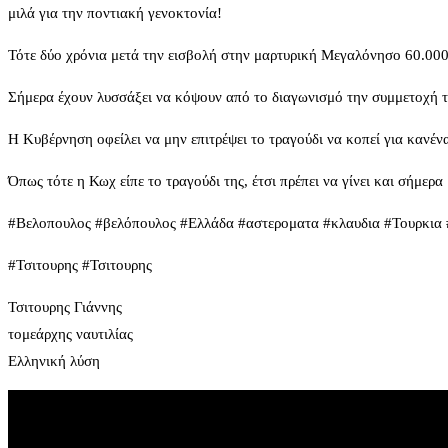
μιλά για την ποντιακή γενοκτονία!
Τότε δύο χρόνια μετά την εισβολή στην μαρτυρική Μεγαλόνησο 60.000
Σήμερα έχουν λυσσάξει να κόψουν από το διαγωνισμό την συμμετοχή τ
Η Κυβέρνηση οφείλει να μην επιτρέψει το τραγούδι να κοπεί για κανέ
Όπως τότε η Κωχ είπε το τραγούδι της, έτσι πρέπει να γίνει και σήμερα
#Βελοπουλος #βελόπουλος #Ελλάδα #αστεροματα #κλαυδια #Τουρκια 
#Τσιτουρης #Τσιτουρης
Τσιτουρης Γιάννης
τομεάρχης ναυτιλίας
Ελληνική λύση