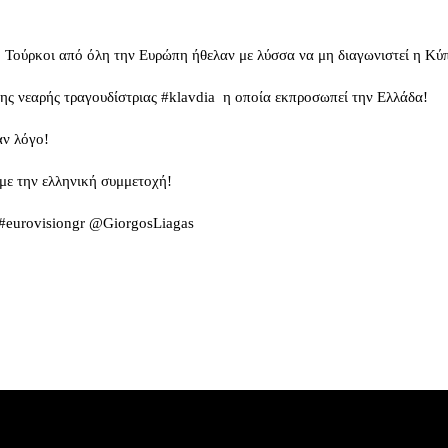
 Τούρκοι από όλη την Ευρώπη ήθελαν με λύσσα να μη διαγωνιστεί η Κύπ
ης νεαρής τραγουδίστριας #klavdia η οποία εκπροσωπεί την Ελλάδα!
ναν λόγο!
 με την ελληνική συμμετοχή!
#eurovisiongr @GiorgosLiagas