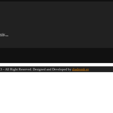
τής...
 – All Right Reserved. Designed and Developed by
diadromh.gr