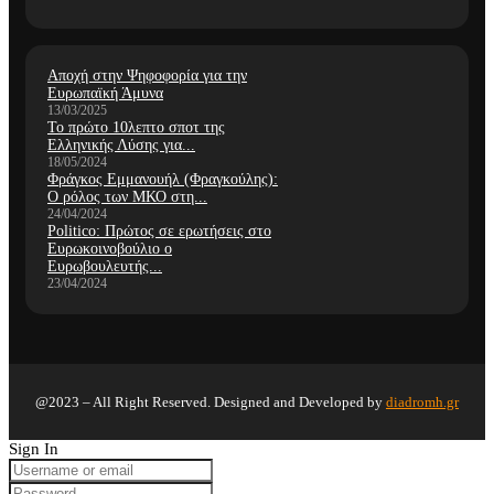
Αποχή στην Ψηφοφορία για την
Ευρωπαϊκή Άμυνα
13/03/2025
Το πρώτο 10λεπτο σποτ της
Ελληνικής Λύσης για...
18/05/2024
Φράγκος Εμμανουήλ (Φραγκούλης):
Ο ρόλος των ΜΚΟ στη...
24/04/2024
Politico: Πρώτος σε ερωτήσεις στο
Ευρωκοινοβούλιο ο
Ευρωβουλευτής...
23/04/2024
@2023 – All Right Reserved. Designed and Developed by
diadromh.gr
Sign In