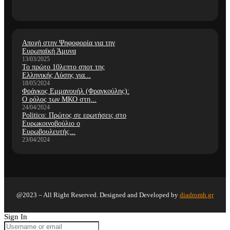
Αποχή στην Ψηφοφορία για την
Ευρωπαϊκή Άμυνα
13/03/2025
Το πρώτο 10λεπτο σποτ της
Ελληνικής Λύσης για...
18/05/2024
Φράγκος Εμμανουήλ (Φραγκούλης):
Ο ρόλος των ΜΚΟ στη...
24/04/2024
Politico: Πρώτος σε ερωτήσεις στο
Ευρωκοινοβούλιο ο
Ευρωβουλευτής...
23/04/2024
@2023 – All Right Reserved. Designed and Developed by
diadromh.gr
Sign In