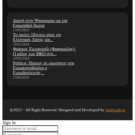
Αποχή στην Ψηφοφορία για την
Ευρωπαϊκή Άμυνα
13/03/2025
Το πρώτο 10λεπτο σποτ της
Ελληνικής Λύσης για...
18/05/2024
Φράγκος Εμμανουήλ (Φραγκούλης):
Ο ρόλος των ΜΚΟ στη...
24/04/2024
Politico: Πρώτος σε ερωτήσεις στο
Ευρωκοινοβούλιο ο
Ευρωβουλευτής...
23/04/2024
@2023 – All Right Reserved. Designed and Developed by
diadromh.gr
Sign In