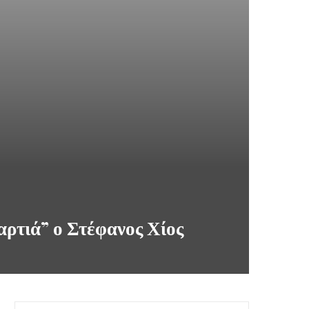
αρτιά” ο Στέφανος Χίος