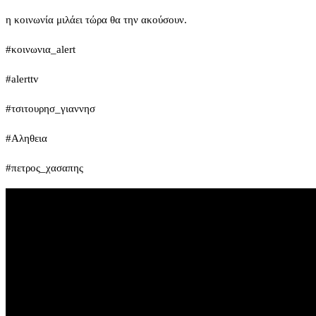
η κοινωνία μιλάει τώρα θα την ακούσουν.
#κοινωνια_alert
#alerttv
#τσιτουρησ_γιαννησ
#Αληθεια
#πετρος_χασαπης