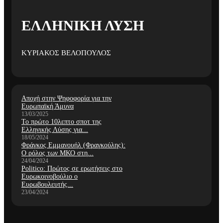
ΕΛΛΗΝΙΚΗ ΛΥΣΗ
ΚΥΡΙΑΚΟΣ ΒΕΛΟΠΟΥΛΟΣ
Αποχή στην Ψηφοφορία για την
Ευρωπαϊκή Άμυνα
13/03/2025
Το πρώτο 10λεπτο σποτ της
Ελληνικής Λύσης για...
18/05/2024
Φράγκος Εμμανουήλ (Φραγκούλης):
Ο ρόλος των ΜΚΟ στη...
24/04/2024
Politico: Πρώτος σε ερωτήσεις στο
Ευρωκοινοβούλιο ο
Ευρωβουλευτής...
23/04/2024