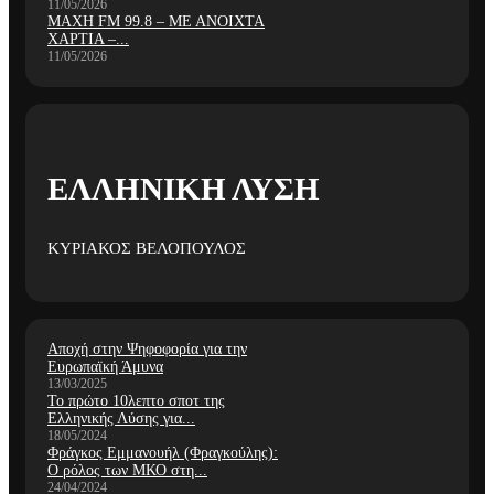
11/05/2026
ΜΑΧΗ FM 99.8 – ΜΕ ΑΝΟΙΧΤΑ
ΧΑΡΤΙΑ –...
11/05/2026
ΕΛΛΗΝΙΚΗ ΛΥΣΗ
ΚΥΡΙΑΚΟΣ ΒΕΛΟΠΟΥΛΟΣ
Αποχή στην Ψηφοφορία για την
Ευρωπαϊκή Άμυνα
13/03/2025
Το πρώτο 10λεπτο σποτ της
Ελληνικής Λύσης για...
18/05/2024
Φράγκος Εμμανουήλ (Φραγκούλης):
Ο ρόλος των ΜΚΟ στη...
24/04/2024